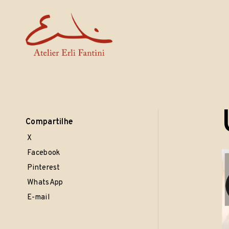
Erli Fantini
· esculturas · cerâmicas · objetos ·
Skip
to
content
Compartilhe
X
Facebook
Pinterest
WhatsApp
E-mail