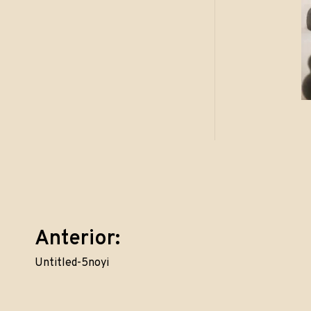
Navegação
Anterior:
Untitled-5noyi
de