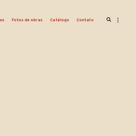
open
open
os
Fotos de obras
Catálogo
Contato
search
sidebar
form