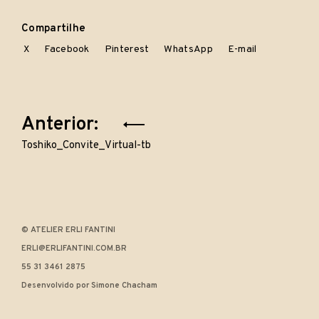
Compartilhe
X
Facebook
Pinterest
WhatsApp
E-mail
Navegação
Anterior:
de
Toshiko_Convite_Virtual-tb
Post
© ATELIER ERLI FANTINI
ERLI@ERLIFANTINI.COM.BR
55 31 3461 2875
Desenvolvido por Simone Chacham