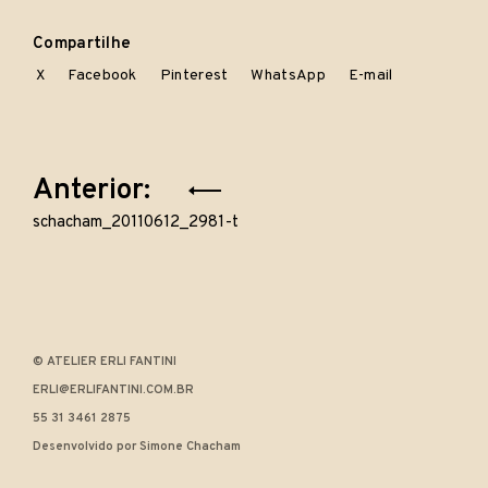
Compartilhe
X
Facebook
Pinterest
WhatsApp
E-mail
Navegação
Anterior:
de
schacham_20110612_2981-t
Post
© ATELIER ERLI FANTINI
ERLI@ERLIFANTINI.COM.BR
55 31 3461 2875
Desenvolvido por Simone Chacham