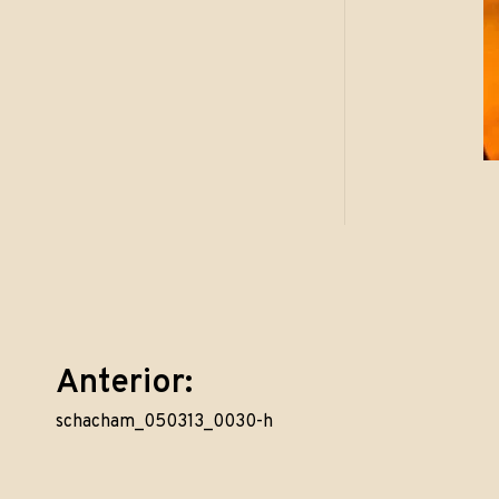
Navegação
Anterior:
schacham_050313_0030-h
de