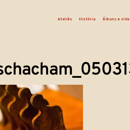
Ateliês
História
Álbuns e víde
schacham_05031