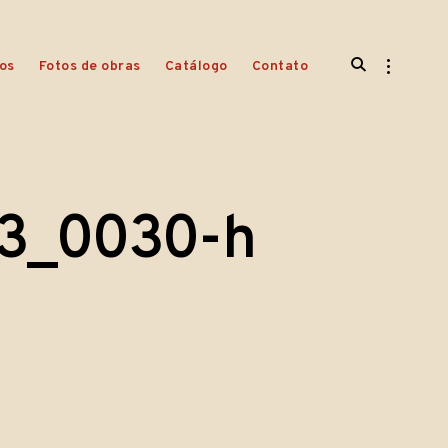
open
open
os
Fotos de obras
Catálogo
Contato
search
sidebar
form
3_0030-h