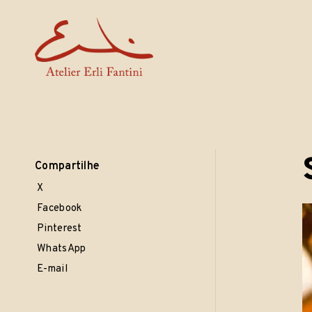
Erli Fantini
· esculturas · cerâmicas · objetos ·
Skip
to
content
Compartilhe
X
Facebook
Pinterest
WhatsApp
E-mail