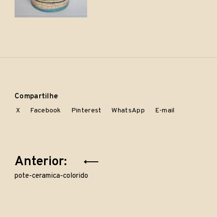
Compartilhe
X
Facebook
Pinterest
WhatsApp
E-mail
Navegação
Anterior:
de
pote-ceramica-colorido
Post