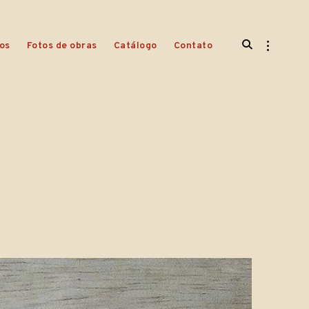
open
open
os
Fotos de obras
Catálogo
Contato
search
sidebar
form