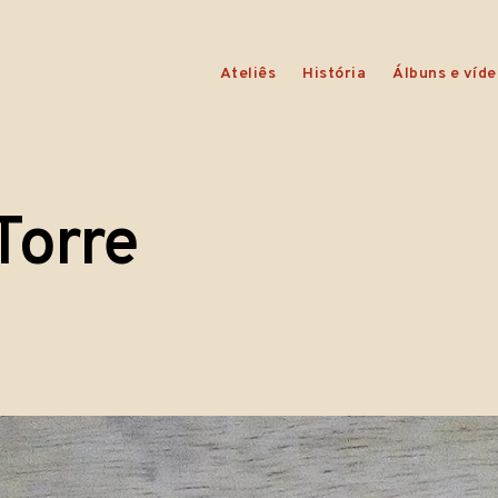
Ateliês
História
Álbuns e víde
Torre
erâmica
osted
rre
: