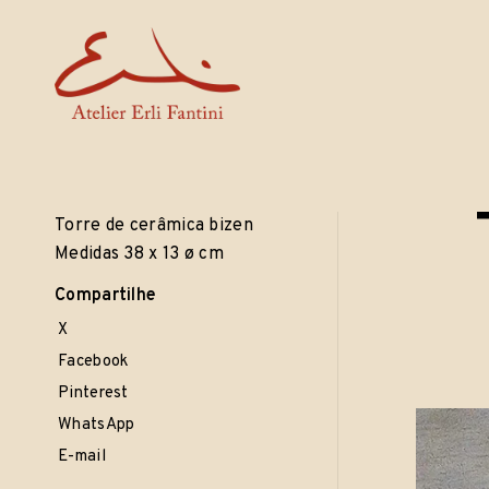
Erli Fantini
Skip
· esculturas · cerâmicas · objetos ·
to
content
Torre de cerâmica bizen
Medidas 38 x 13 ø cm
Compartilhe
C
P
a
X
To
on
g
Facebook
o
Pinterest
s
t
WhatsApp
o
E-mail
1