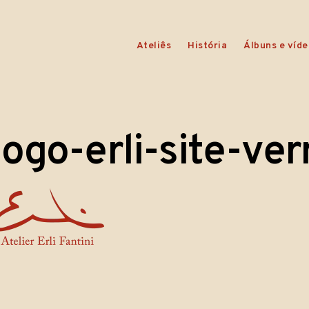
Ateliês
História
Álbuns e víde
logo-erli-site-ve