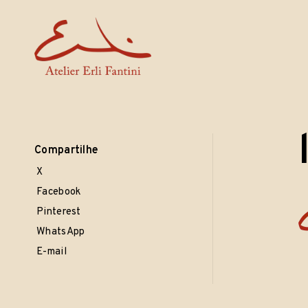
Erli Fantini
Skip
· esculturas · cerâmicas · objetos ·
to
content
Compartilhe
X
Facebook
Pinterest
WhatsApp
E-mail