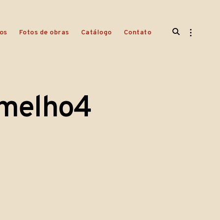
open
open
os
Fotos de obras
Catálogo
Contato
search
sidebar
form
rmelho4