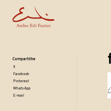
Erli Fantini
· esculturas · cerâmicas · objetos ·
Skip
to
content
Compartilhe
X
Facebook
Pinterest
WhatsApp
E-mail