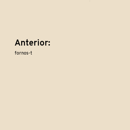
Navegação
Anterior:
fornos-t
de
Post