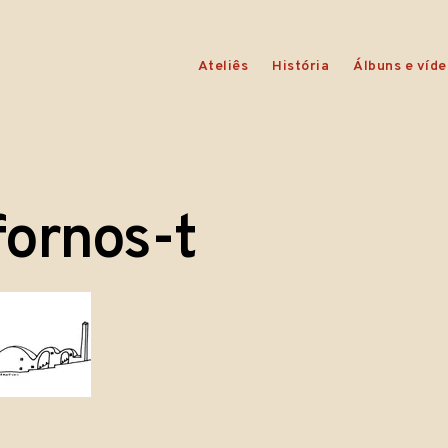
Ateliês
História
Álbuns e víde
fornos-t