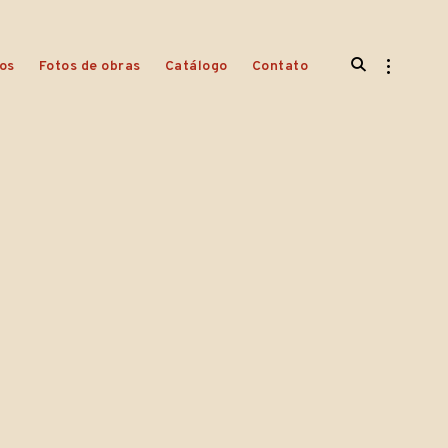
open
open
os
Fotos de obras
Catálogo
Contato
search
sidebar
form