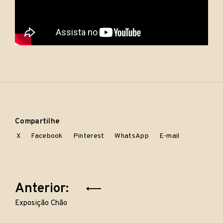
2
0
1
6
P
u
b
l
i
c
Compartilhe
a
X
Facebook
Pinterest
WhatsApp
E-mail
d
o
e
m
Vídeos
Navegação
Anterior:
de
Exposição Chão