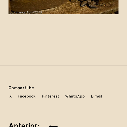
P
u
b
l
i
c
Compartilhe
a
X
Facebook
Pinterest
WhatsApp
E-mail
d
o
e
m
Álbuns
Navegação
Anterior:
de