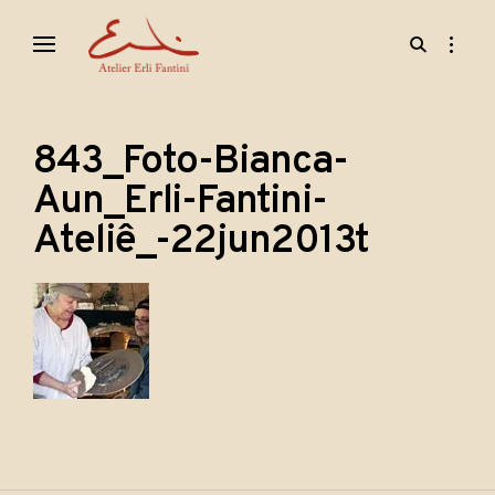
Skip
open
open
to
search
sidebar
content
form
· esculturas · cerâmicas · objetos ·
Erli Fantini
843_Foto-Bianca-
Aun_Erli-Fantini-
Ateliê_-22jun2013t