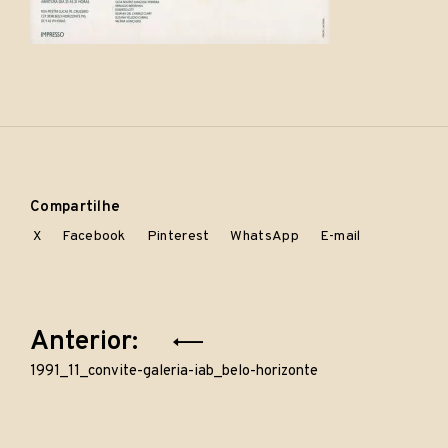
Compartilhe
X
Facebook
Pinterest
WhatsApp
E-mail
Navegação
Anterior:
de
1991_11_convite-galeria-iab_belo-horizonte
Post