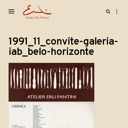
Skip
open
open
to
search
sidebar
content
form
· esculturas · cerâmicas · objetos ·
Erli Fantini
1991_11_convite-galeria-
iab_belo-horizonte